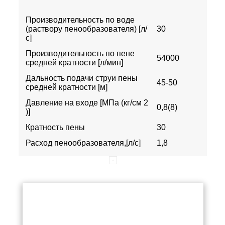
Производительность по воде
(раствору пенообразователя) [л/
30
с]
Производительность по пене
54000
средней кратности [л/мин]
Дальность подачи струи пены
45-50
средней кратности [м]
Давление на входе [МПа (кг/см 2
0,8(8)
)]
Кратность пены
30
Расход пенообразователя,[л/с]
1,8